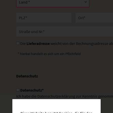
Die
Lieferadresse
weicht von der Rechnungsadresse ab
* hierbei handelt es sich um ein Pflichtfeld
Datenschutz
Datenschutz*
Ich habe die
Datenschutzerklärung
zur Kenntnis genomme
elektronisch erhoben und gespeichert werden.