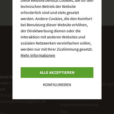
Diese Website benutzt Cookies, die für den
technischen Betrieb der Website
erforderlich sind und stets gesetzt
werden. Andere Cookies, die den Komfort
bei Benutzung dieser Website erhöhen,
der Direktwerbung dienen oder die
Interaktion mit anderen Websites und
sozialen Netzwerken vereinfachen sollen,
werden nur mit Ihrer Zustimmung gesetzt.
Mehr Informationen
INFORMATIONEN
ALLE AKZEPTIEREN
NEUSTADT
Cookie-Einstellungen
traße 1
Versand und Zahlungsbedingu
KONFIGURIEREN
adt
Impressum
 (0) 63 21 2414
Widerrufsrecht
@weinland-koenigsbach.de
Datenschutzerklärung
AGB
ten