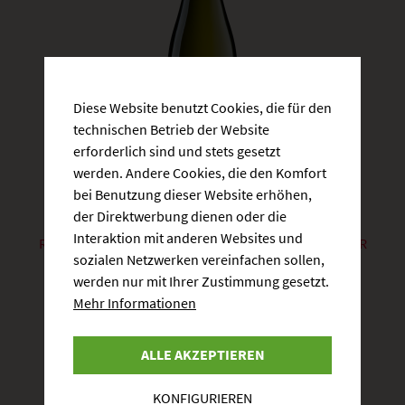
Diese Website benutzt Cookies, die für den
technischen Betrieb der Website
erforderlich sind und stets gesetzt
werden. Andere Cookies, die den Komfort
bei Benutzung dieser Website erhöhen,
der Direktwerbung dienen oder die
Interaktion mit anderen Websites und
RIESLING KABINETT HALBTROCKEN RUPPERTSBERGER
sozialen Netzwerken vereinfachen sollen,
REITERPFAD
werden nur mit Ihrer Zustimmung gesetzt.
Artikelnummer:
KB420
Mehr Informationen
5,80 €
0.75 Liter
| 7,73 € / 1 Liter
ALLE AKZEPTIEREN
KONFIGURIEREN