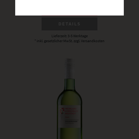
BESTELLEN
DETAILS
Lieferzeit: 3-5 Werktage
* inkl. gesetzlicher MwSt.
zzgl. Versandkosten