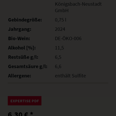
Königsbach-Neustadt
GmbH
Gebindegröße:
0,75 l
Jahrgang:
2024
Bio-Wein:
DE-ÖKO-006
Alkohol [%]:
11,5
Restsüße g/l:
6,5
Gesamtsäure g/l:
6,6
Allergene:
enthält Sulfite
EXPERTISE PDF
6,30 € *