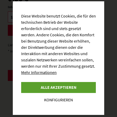
Inhalt:
0.75 Liter (8,40 € * / 1 Liter)
Diese Website benutzt Cookies, die für den
technischen Betrieb der Website
erforderlich sind und stets gesetzt
BESTELLEN
werden. Andere Cookies, die den Komfort
bei Benutzung dieser Website erhöhen,
Lieferzeit: 3-5 Werktage
der Direktwerbung dienen oder die
* inkl. gesetzlicher MwSt.
zzgl. Versandkosten
Interaktion mit anderen Websites und
sozialen Netzwerken vereinfachen sollen,
werden nur mit Ihrer Zustimmung gesetzt.
Mehr Informationen
ZURÜCK
ALLE AKZEPTIEREN
KONFIGURIEREN