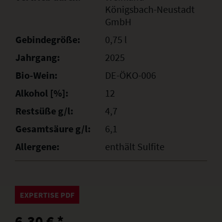
Königsbach-Neustadt
GmbH
Gebindegröße:
0,75 l
Jahrgang:
2025
Bio-Wein:
DE-ÖKO-006
Alkohol [%]:
12
Restsüße g/l:
4,7
Gesamtsäure g/l:
6,1
Allergene:
enthält Sulfite
EXPERTISE PDF
6,30 € *