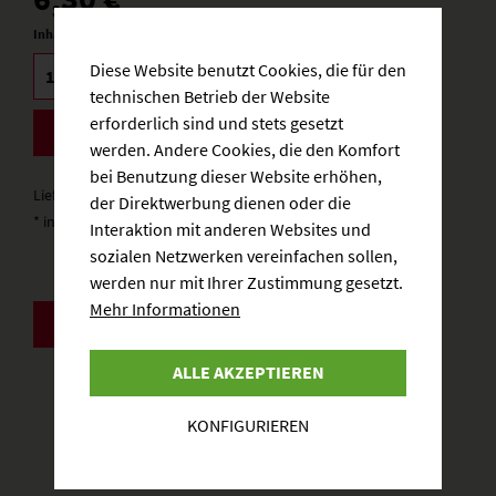
Inhalt:
0.75 Liter (8,40 € * / 1 Liter)
Diese Website benutzt Cookies, die für den
technischen Betrieb der Website
erforderlich sind und stets gesetzt
BESTELLEN
werden. Andere Cookies, die den Komfort
bei Benutzung dieser Website erhöhen,
Lieferzeit: 3-5 Werktage
der Direktwerbung dienen oder die
* inkl. gesetzlicher MwSt.
zzgl. Versandkosten
Interaktion mit anderen Websites und
sozialen Netzwerken vereinfachen sollen,
werden nur mit Ihrer Zustimmung gesetzt.
Mehr Informationen
ZURÜCK
ALLE AKZEPTIEREN
KONFIGURIEREN