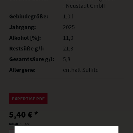
- Neustadt GmbH
Gebindegröße:
1,0 l
Jahrgang:
2025
Alkohol [%]:
11,0
Restsüße g/l:
21,3
Gesamtsäure g/l:
5,8
Allergene:
enthält Sulfite
EXPERTISE PDF
5,40 € *
Inhalt:
1 Liter