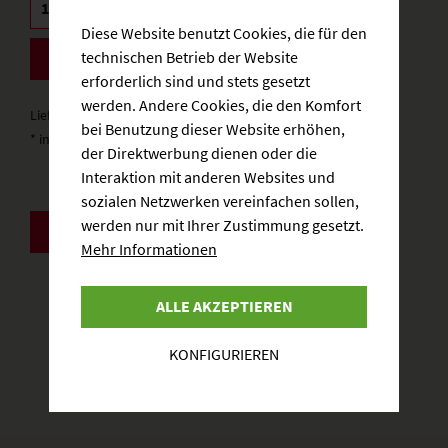
Diese Website benutzt Cookies, die für den
technischen Betrieb der Website
BESTELLEN
erforderlich sind und stets gesetzt
werden. Andere Cookies, die den Komfort
Lieferzeit: 3-5 Werktage
bei Benutzung dieser Website erhöhen,
* inkl. gesetzlicher MwSt.
zzgl. Versandkosten
der Direktwerbung dienen oder die
Interaktion mit anderen Websites und
sozialen Netzwerken vereinfachen sollen,
werden nur mit Ihrer Zustimmung gesetzt.
ZURÜCK
Mehr Informationen
ALLE AKZEPTIEREN
KONFIGURIEREN