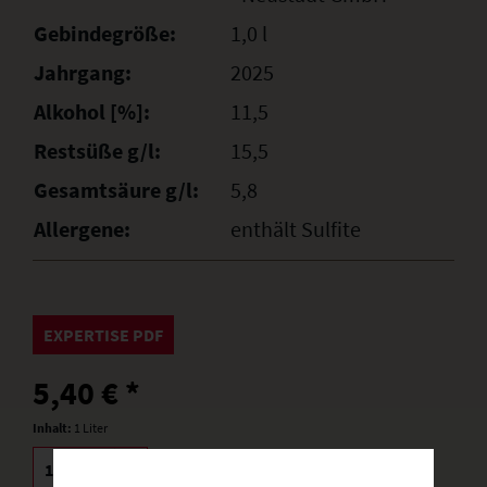
Gebindegröße:
1,0 l
Jahrgang:
2025
Alkohol [%]:
11,5
Restsüße g/l:
15,5
Gesamtsäure g/l:
5,8
Allergene:
enthält Sulfite
EXPERTISE PDF
5,40 € *
Inhalt:
1 Liter