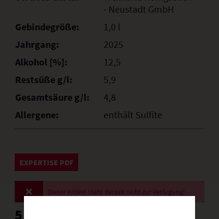
- Neustadt GmbH
Gebindegröße:
1,0 l
Jahrgang:
2025
Alkohol [%]:
12,5
Restsüße g/l:
5,9
Gesamtsäure g/l:
4,8
Allergene:
enthält Sulfite
EXPERTISE PDF
Dieser Artikel steht derzeit nicht zur Verfügung!
5,40 € *