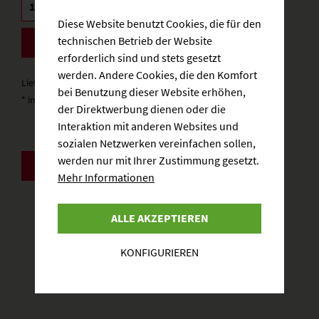
Diese Website benutzt Cookies, die für den
technischen Betrieb der Website
BESTELLEN
erforderlich sind und stets gesetzt
werden. Andere Cookies, die den Komfort
Lieferzeit: 3-5 Werktage
bei Benutzung dieser Website erhöhen,
* inkl. gesetzlicher MwSt.
zzgl. Versandkosten
der Direktwerbung dienen oder die
Interaktion mit anderen Websites und
sozialen Netzwerken vereinfachen sollen,
werden nur mit Ihrer Zustimmung gesetzt.
ZURÜCK
Mehr Informationen
ALLE AKZEPTIEREN
KONFIGURIEREN