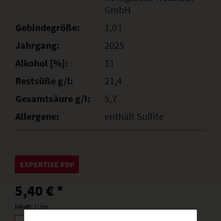
GmbH
Gebindegröße:
1,0 l
Jahrgang:
2025
Alkohol [%]:
11
Restsüße g/l:
21,4
Gesamtsäure g/l:
5,7
Allergene:
enthält Sulfite
EXPERTISE PDF
5,40 € *
Inhalt:
1 Liter