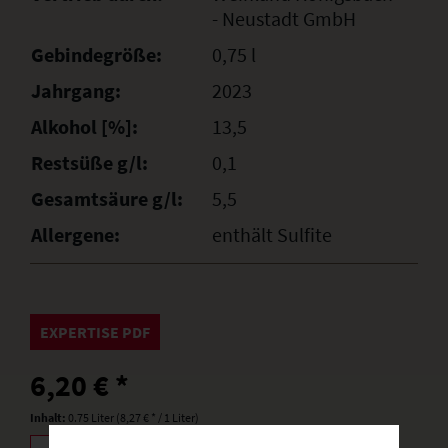
- Neustadt GmbH
Gebindegröße:
0,75 l
Jahrgang:
2023
Alkohol [%]:
13,5
Restsüße g/l:
0,1
Gesamtsäure g/l:
5,5
Allergene:
enthält Sulfite
EXPERTISE PDF
6,20 € *
Inhalt:
0.75 Liter (8,27 € * / 1 Liter)