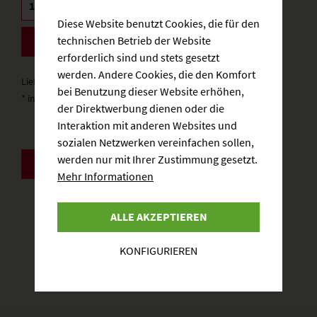
Diese Website benutzt Cookies, die für den
technischen Betrieb der Website
BESTELLEN
erforderlich sind und stets gesetzt
werden. Andere Cookies, die den Komfort
Lieferzeit: 3-5 Werktage
bei Benutzung dieser Website erhöhen,
* inkl. gesetzlicher MwSt.
zzgl. Versandkosten
der Direktwerbung dienen oder die
Interaktion mit anderen Websites und
sozialen Netzwerken vereinfachen sollen,
werden nur mit Ihrer Zustimmung gesetzt.
ZURÜCK
Mehr Informationen
ALLE AKZEPTIEREN
KONFIGURIEREN