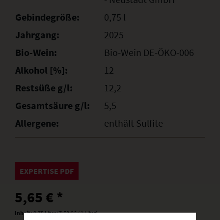
Gebindegröße:
0,75 l
Jahrgang:
2025
Bio-Wein:
Bio-Wein DE-ÖKO-006
Alkohol [%]:
12
Restsüße g/l:
12,2
Gesamtsäure g/l:
5,5
Allergene:
enthält Sulfite
EXPERTISE PDF
5,65 € *
Inhalt:
0.75 Liter (7,53 € * / 1 Liter)