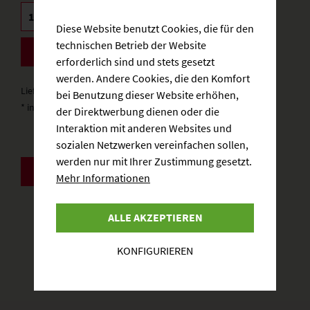
Diese Website benutzt Cookies, die für den
technischen Betrieb der Website
BESTELLEN
erforderlich sind und stets gesetzt
werden. Andere Cookies, die den Komfort
Lieferzeit: 3-5 Werktage
bei Benutzung dieser Website erhöhen,
* inkl. gesetzlicher MwSt.
zzgl. Versandkosten
der Direktwerbung dienen oder die
Interaktion mit anderen Websites und
sozialen Netzwerken vereinfachen sollen,
werden nur mit Ihrer Zustimmung gesetzt.
ZURÜCK
Mehr Informationen
ALLE AKZEPTIEREN
KONFIGURIEREN