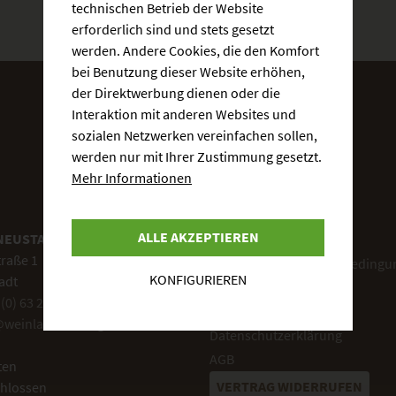
technischen Betrieb der Website
erforderlich sind und stets gesetzt
werden. Andere Cookies, die den Komfort
bei Benutzung dieser Website erhöhen,
der Direktwerbung dienen oder die
Interaktion mit anderen Websites und
sozialen Netzwerken vereinfachen sollen,
werden nur mit Ihrer Zustimmung gesetzt.
Mehr Informationen
INFORMATIONEN
ALLE AKZEPTIEREN
NEUSTADT
Cookie-Einstellungen
traße 1
Versand und Zahlungsbedingu
KONFIGURIEREN
adt
Impressum
 (0) 63 21 2414
Widerrufsrecht
@weinland-koenigsbach.de
Datenschutzerklärung
AGB
ten
VERTRAG WIDERRUFEN
hlossen