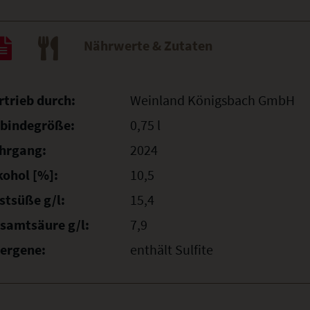
Nährwerte & Zutaten
rtrieb durch:
Weinland Königsbach GmbH
bindegröße:
0,75 l
hrgang:
2024
kohol [%]:
10,5
stsüße g/l:
15,4
samtsäure g/l:
7,9
lergene:
enthält Sulfite