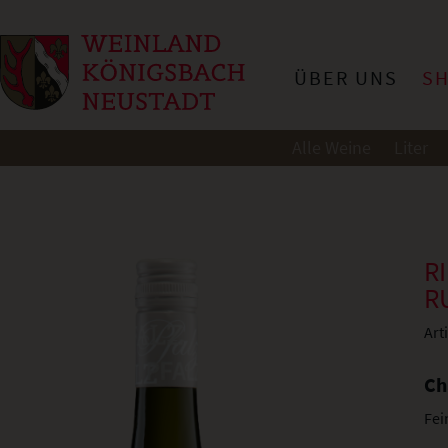
ÜBER UNS
S
Alle Weine
Liter
R
R
Art
Ch
Fei