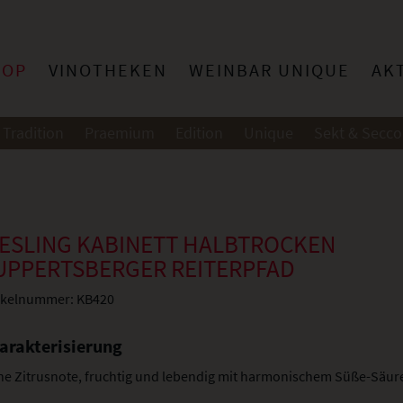
HOP
VINOTHEKEN
WEINBAR UNIQUE
AK
Tradition
Praemium
Edition
Unique
Sekt & Secco
IESLING KABINETT HALBTROCKEN
UPPERTSBERGER REITERPFAD
ikelnummer:
KB420
arakterisierung
ne Zitrusnote, fruchtig und lebendig mit harmonischem Süße-Säur