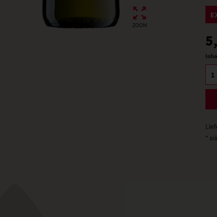
E
ZOOM
5
Inha
Lief
* in