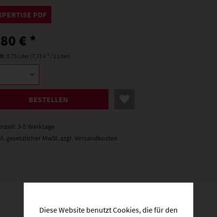
XPERTISE PDF
,80 € *
lt:
0.75 Liter (7,73 € * / 1 Liter)
BESTELLEN
erzeit: 3-5 Werktage
kl. gesetzlicher MwSt.
zzgl. Versandkosten
Diese Website benutzt Cookies, die für den